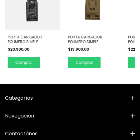
PORTA CARGADOR
PORTA CARGADOR
PORT
POLIMERO SIMPLE
POLIMERO SIMPLE
POLIM
UNIVERSAL CON TAPA APTO
UNIVERSAL SIN TAPA
UNIVE
$20.900,00
$19.900,00
$22.0
CINTO
Comprar
Comprar
C
Categorías
Navegación
Contactános