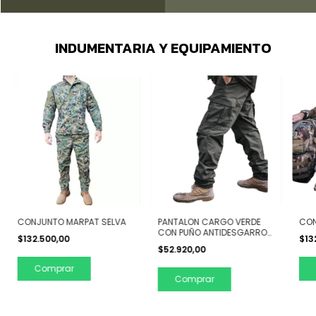
INDUMENTARIA Y EQUIPAMIENTO
CONJUNTO MARPAT SELVA
PANTALON CARGO VERDE
CON
CON PUÑO ANTIDESGARRO
$132.500,00
$13
TELA RIPSTOP
$52.920,00
Comprar
Comprar