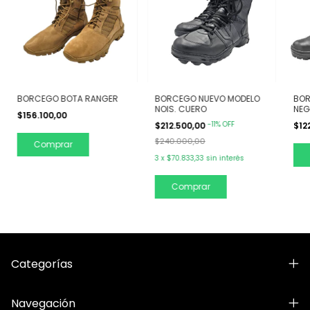
BORCEGO BOTA RANGER
BORCEGO NUEVO MODELO
BOR
NOIS. CUERO
NEG
$156.100,00
-
11
%
OFF
$212.500,00
$12
$240.000,00
Comprar
3
x
$70.833,33
sin interés
Comprar
Categorías
Navegación