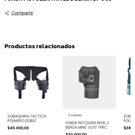
Compartir
Productos relacionados
3 colores
SOBAQUERA TACTICA
SOBAQ
POLIMERO DOBLE
POLIM
FUNDA PISTOLERA NIVEL 2
BERSA MINI/ UCP/ TPRC
$45.000,00
$38.0
$30.000,00