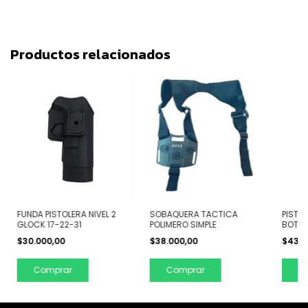
Productos relacionados
FUNDA PISTOLERA NIVEL 2
SOBAQUERA TACTICA
PISTO
GLOCK 17-22-31
POLIMERO SIMPLE
BOTON
PX4
$30.000,00
$38.000,00
$43.0
Comprar
Comprar
C