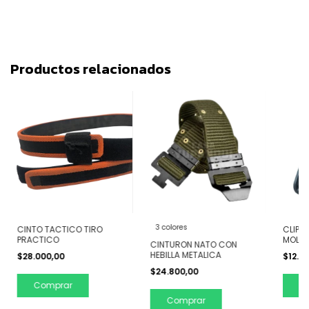
Productos relacionados
3 colores
CINTO TACTICO TIRO
CLIP 
PRACTICO
MOLLE
CINTURON NATO CON
HEBILLA METALICA
$28.000,00
$12.0
$24.800,00
Comprar
C
Comprar