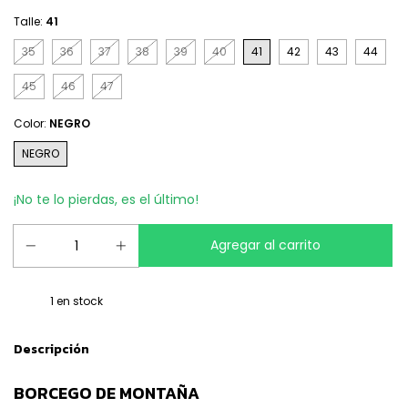
Talle:
41
35
36
37
38
39
40
41
42
43
44
45
46
47
Color:
NEGRO
NEGRO
¡No te lo pierdas, es el último!
1
en stock
Descripción
BORCEGO DE MONTAÑA