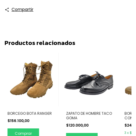
Compartir
Productos relacionados
BORCEGO BOTA RANGER
ZAPATO DE HOMBRE TACO
BORCE
GOMA
CON C
$156.100,00
$120.000,00
$240.
3
x
$80
Comprar